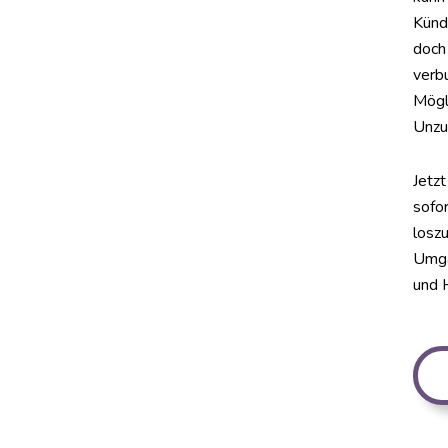
Kündi
doch
verb
Mögli
Unzuf
Jetzt
sofo
losz
Umga
und 