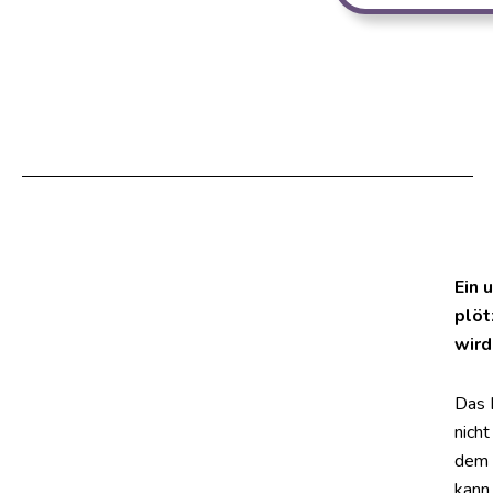
Ein 
plöt
wird
Das 
nich
dem 
kann