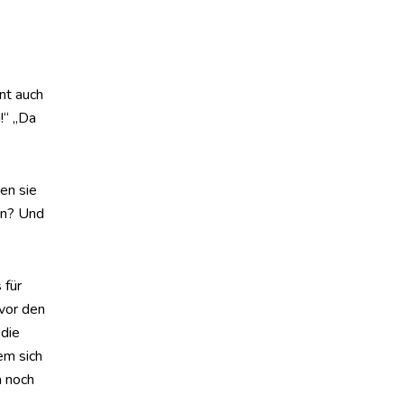
nt auch
!“ „Da
en sie
en? Und
 für
vor den
 die
em sich
a noch