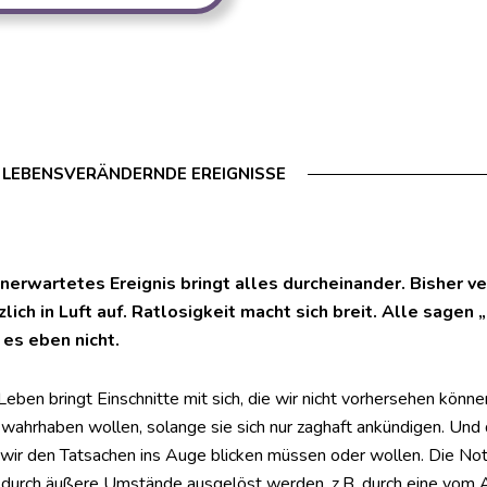
LEBENSVERÄNDERNDE EREIGNISSE
unerwartetes Ereignis bringt alles durcheinander. Bisher v
zlich in Luft auf. Ratlosigkeit macht sich breit. Alle sagen
 es eben nicht.
Leben bringt Einschnitte mit sich, die wir nicht vorhersehen könn
t wahrhaben wollen, solange sie sich nur zaghaft ankündigen. U
wir den Tatsachen ins Auge blicken müssen oder wollen. Die No
 durch äußere Umstände ausgelöst werden, z.B. durch eine vom 