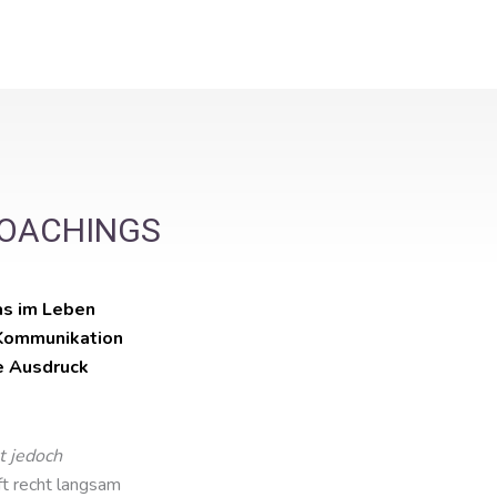
COACHINGS
as im Leben
r Kommunikation
e Ausdruck
t jedoch
t recht langsam